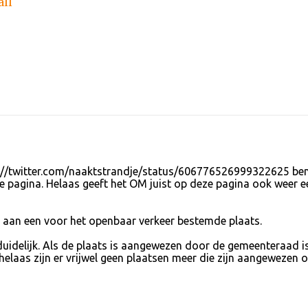
all
s://twitter.com/naaktstrandje/status/606776526999322625 ben
pagina. Helaas geeft het OM juist op deze pagina ook weer e
e aan een voor het openbaar verkeer bestemde plaats.
g duidelijk. Als de plaats is aangewezen door de gemeenteraad i
elaas zijn er vrijwel geen plaatsen meer die zijn aangewezen 