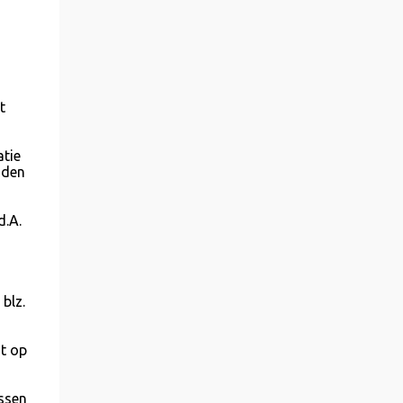
t
tie
uden
d.A.
blz.
dt op
ssen