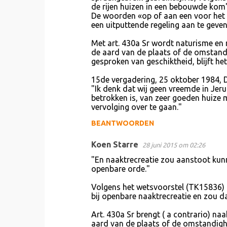
de rijen huizen in een bebouwde kom"
De woorden «op of aan een voor het
een uitputtende regeling aan te geven
Met art. 430a Sr wordt naturisme en 
de aard van de plaats of de omstandi
gesproken van geschiktheid, blijft h
15de vergadering, 25 oktober 1984, Dh
"Ik denk dat wij geen vreemde in Jeruz
betrokken is, van zeer goeden huize 
vervolging over te gaan."
BEANTWOORDEN
Koen Starre
28 juni 2015 om 02:26
"En naaktrecreatie zou aanstoot kunn
openbare orde."
Volgens het wetsvoorstel (TK15836) is
bij openbare naaktrecreatie en zou d
Art. 430a Sr brengt ( a contrario) naa
aard van de plaats of de omstandighe