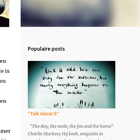
Populaire posts
den
e is
ben
sen
"Talk About It"
"The Boy, the mole, the fox and the horse"-
kamer
Charlie Mackesy Hij keek, enigszins in