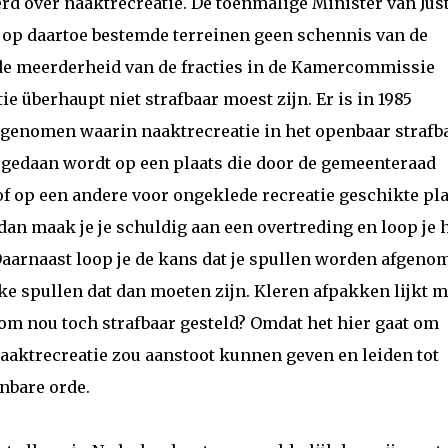
rd over naaktrecreatie. De toenmalige Minister van Just
 op daartoe bestemde terreinen geen schennis van de
de meerderheid van de fracties in de Kamercommissie
e überhaupt niet strafbaar moest zijn. Er is in 1985
ngenomen waarin naaktrecreatie in het openbaar strafb
t gedaan wordt op een plaats die door de gemeenteraad
f op een andere voor ongeklede recreatie geschikte pla
t dan maak je je schuldig aan een overtreding en loop je 
 Daarnaast loop je de kans dat je spullen worden afgeno
elke spullen dat dan moeten zijn. Kleren afpakken lijkt 
om nou toch strafbaar gesteld? Omdat het hier gaat om
aaktrecreatie zou aanstoot kunnen geven en leiden tot
enbare orde.