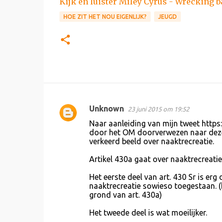
Kijk en luister Miley Cyrus - Wrecking b
HOE ZIT HET NOU EIGENLIJK?
JEUGD
Unknown
23 juni 2015 om 19:52
R
Naar aanleiding van mijn tweet http
e
door het OM doorverwezen naar deze 
verkeerd beeld over naaktrecreatie.
a
c
Artikel 430a gaat over naaktrecreati
t
Het eerste deel van art. 430 Sr is er
i
naaktrecreatie sowieso toegestaan. (h
grond van art. 430a)
e
s
Het tweede deel is wat moeilijker.