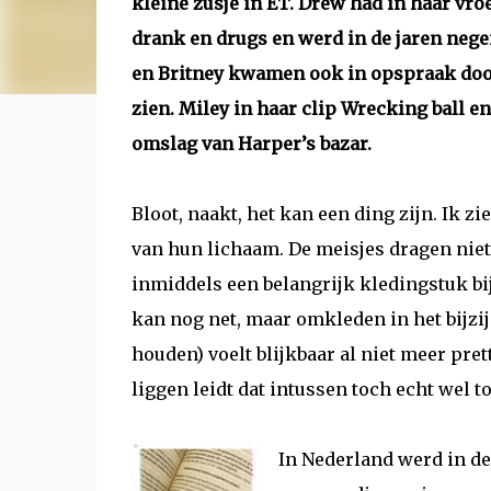
kleine zusje in ET. Drew had in haar vro
drank en drugs en werd in de jaren neg
en Britney kwamen ook in opspraak door
zien. Miley in haar clip Wrecking ball e
omslag van Harper’s bazar.
Bloot, naakt, het kan een ding zijn. Ik z
van hun lichaam. De meisjes dragen niet
inmiddels een belangrijk kledingstuk bij
kan nog net, maar omkleden in het bijzi
houden) voelt blijkbaar al niet meer pre
liggen leidt dat intussen toch echt wel to
In Nederland werd in de