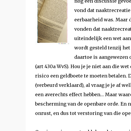
nog een discussie gevoe
vond dat naaktrecreatie
eerbaarheid was. Maar 
vonden dat naaktrecreati
uiteindelijk een wet aa
wordt gesteld tenzij he
daartoe is aangewezen o
(art 430a WvS). Hou je je niet aan die we
risico een geldboete te moeten betalen.
(verbeurd verklaard), al vraag je je af w
een averechts effect hebben… Maar waar
bescherming van de openbare orde. En n
onrust, en dus tot verstoring van die op