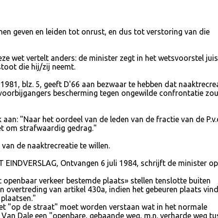
en geven en leiden tot onrust, en dus tot verstoring van die
ze wet vertelt anders: de minister zegt in het wetsvoorstel juis
oot die hij/zij neemt.
81, blz. 5, geeft D'66 aan bezwaar te hebben dat naaktrecrea
voorbijgangers bescherming tegen ongewilde confrontatie zo
 aan: "Naar het oordeel van de leden van de fractie van de P.v.
et om strafwaardig gedrag."
van de naaktrecreatie te willen.
NDVERSLAG, Ontvangen 6 juli 1984, schrijft de minister op 
openbaar verkeer bestemde plaats» stellen tenslotte buiten
een overtreding van artikel 430a, indien het gebeuren plaats vin
 plaatsen."
met "op de straat" moet worden verstaan wat in het normale
ns Van Dale een "openbare, gebaande weg, m.n. verharde weg tu