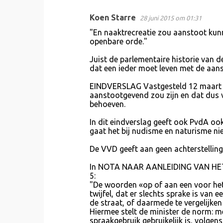
Koen Starre
28 juni 2015 om 01:31
"En naaktrecreatie zou aanstoot kunn
openbare orde."
Juist de parlementaire historie van de
dat een ieder moet leven met de aanst
EINDVERSLAG Vastgesteld 12 maart 19
aanstootgevend zou zijn en dat dus 
behoeven.
In dit eindverslag geeft ook PvdA ook
gaat het bij nudisme en naturisme ni
De VVD geeft aan geen achterstelling 
In NOTA NAAR AANLEIDING VAN HET EI
5:
"De woorden «op of aan een voor het 
twijfel, dat er slechts sprake is van 
de straat, of daarmede te vergelijken
Hiermee stelt de minister de norm: 
spraakgebruik gebruikelijk is, volge