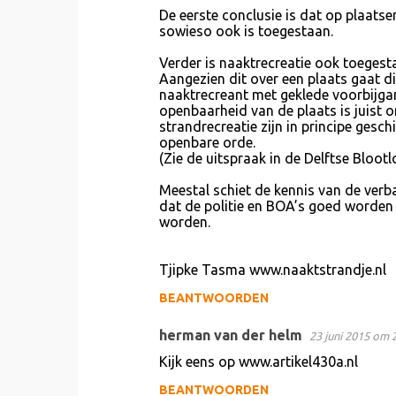
De eerste conclusie is dat op plaatse
sowieso ook is toegestaan.
Verder is naaktrecreatie ook toegesta
Aangezien dit over een plaats gaat d
naaktrecreant met geklede voorbijgan
openbaarheid van de plaats is juist o
strandrecreatie zijn in principe gesc
openbare orde.
(Zie de uitspraak in de Delftse Bloo
Meestal schiet de kennis van de verbal
dat de politie en BOA’s goed worden 
worden.
Tjipke Tasma www.naaktstrandje.nl
BEANTWOORDEN
herman van der helm
23 juni 2015 om 
Kijk eens op www.artikel430a.nl
BEANTWOORDEN