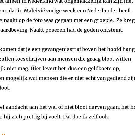
et alleen in Nederland wat ongemakkelijk kan zijn met
tgaan dat in Maleisië vorige week een Nederlander heeft
g naakt op de foto was gegaan met een groepje.
Ze kre
 aardbeving. Naakt poseren had de goden ontstemt.
 komen dat je een gevangenisstraf boven het hoofd hangt
ullen toeschrijven aan mensen die graag bloot willen
k niet mag. Hier levert het
dus een geldboete op,
n mogelijk wat mensen die er niet echt van gediend zij
oot.
eel aandacht aan het wel of niet bloot durven gaan, het h
hij zich prettig bij voelt. Dat doe ik zelf ook.