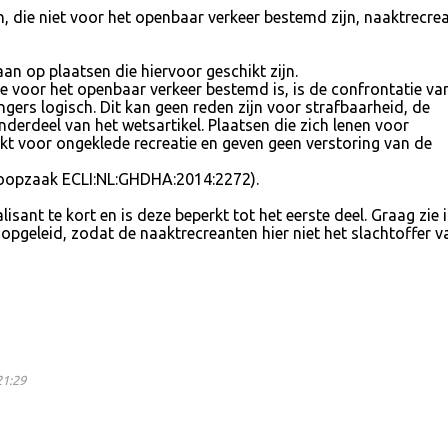
n, die niet voor het openbaar verkeer bestemd zijn, naaktrecrea
an op plaatsen die hiervoor geschikt zijn.
ie voor het openbaar verkeer bestemd is, is de confrontatie va
gers logisch. Dit kan geen reden zijn voor strafbaarheid, de
nderdeel van het wetsartikel. Plaatsen die zich lenen voor
hikt voor ongeklede recreatie en geven geen verstoring van de
tloopzaak ECLI:NL:GHDHA:2014:2272).
isant te kort en is deze beperkt tot het eerste deel. Graag zie i
opgeleid, zodat de naaktrecreanten hier niet het slachtoffer v
21:29