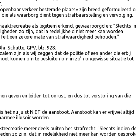
.
 openbaar verkeer bestemde plaats» zijn breed geformuleerd 
 die als waarborg dient tegen strafbaarstelling en vervolging.
naaktrecreatie als legitiem erkend, gewaarborgd en: "Slechts i
gheden zo zijn, dat in redelijkheid niet meer kan worden
et feit een zekere mate van strafwaardigheid behouden."
r. Schutte, GPV, blz. 928:
alem zijn als wij zeggen dat de politie of een ander die erbij
moet komen om te besluiten om in zo'n ongewisse situatie tot
en geven en leiden tot onrust, en dus tot verstoring van die
 het nu juist NIET de aanstoot. Aanstoot kan er vrijwel altijd 
aarmee illusoir worden.
ktrecreatie merendeels buiten het strafrecht: "Slechts indien d
den zo zijn, dat in redelijkheid niet meer kan worden gesprok