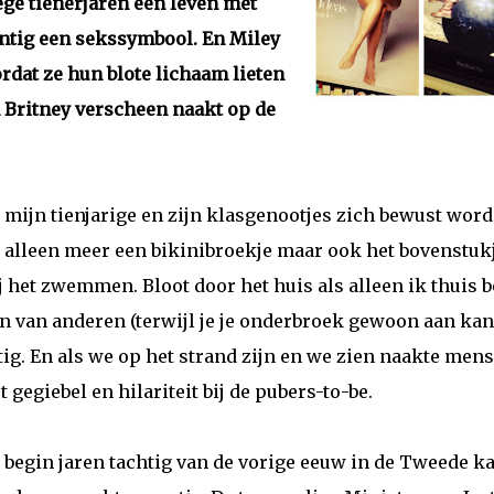
ege tienerjaren een leven met
entig een sekssymbool. En Miley
dat ze hun blote lichaam lieten
n Britney verscheen naakt op de
ie mijn tienjarige en zijn klasgenootjes zich bewust wor
 alleen meer een bikinibroekje maar ook het bovenstukj
 het zwemmen. Bloot door het huis als alleen ik thuis 
jn van anderen (terwijl je je onderbroek gewoon aan kan
ttig. En als we op het strand zijn en we zien naakte men
t gegiebel en hilariteit bij de pubers-to-be.
 begin jaren tachtig van de vorige eeuw in de Tweede 