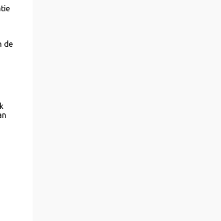
tie
n de
k
an