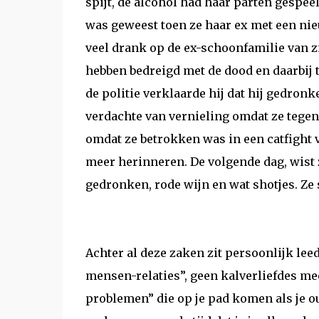
spijt, de alcohol had haar parten gespeel
was geweest toen ze haar ex met een nie
veel drank op de ex-schoonfamilie van z
hebben bedreigd met de dood en daarbij 
de politie verklaarde hij dat hij gedron
verdachte van vernieling omdat ze tegen
omdat ze betrokken was in een catfight v
meer herinneren. De volgende dag, wist z
gedronken, rode wijn en wat shotjes.
Ze 
Achter al deze zaken zit persoonlijk lee
mensen-relaties”, geen
kalverliefdes me
problemen” die op je pad komen als je 