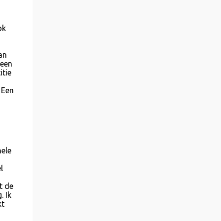
ok
an
geen
itie
 Een
hele
l
t de
 Ik
kt