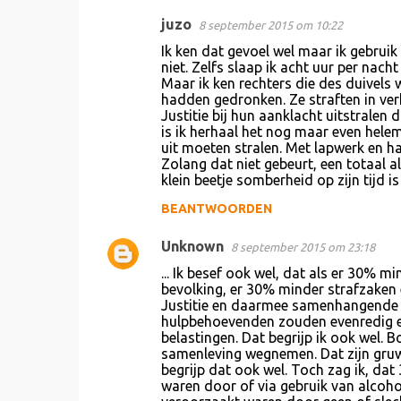
juzo
8 september 2015 om 10:22
R
Ik ken dat gevoel wel maar ik gebruik 
e
niet. Zelfs slaap ik acht uur per nach
Maar ik ken rechters die des duivels
a
hadden gedronken. Ze straften in ver
c
Justitie bij hun aanklacht uitstrale
is ik herhaal het nog maar even helem
t
uit moeten stralen. Met lapwerk en hal
i
Zolang dat niet gebeurt, een totaal 
klein beetje somberheid op zijn tijd i
e
BEANTWOORDEN
s
Unknown
8 september 2015 om 23:18
... Ik besef ook wel, dat als er 30% 
bevolking, er 30% minder strafzaken 
Justitie en daarmee samenhangende 
hulpbehoevenden zouden evenredig ex
belastingen. Dat begrijp ik ook wel. 
samenleving wegnemen. Dat zijn gruw
begrijp dat ook wel. Toch zag ik, da
waren door of via gebruik van alcohol