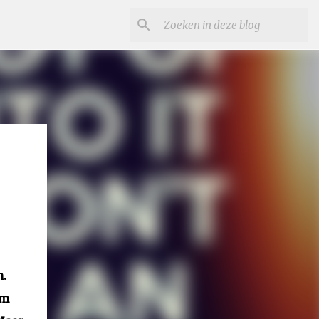
n.
Om