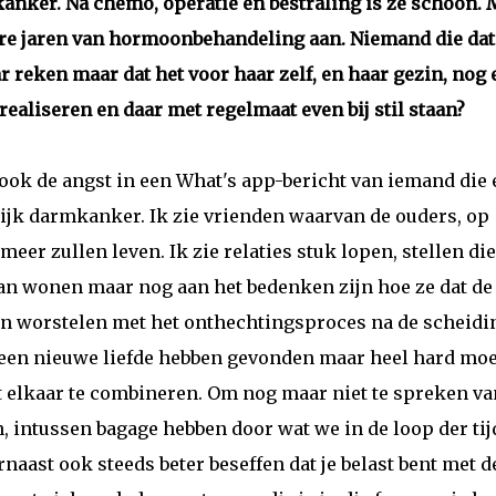
kanker. Na chemo, operatie en bestraling is ze schoon. 
are jaren van hormoonbehandeling aan. Niemand die dat
r reken maar dat het voor haar zelf, en haar gezin, nog 
 realiseren en daar met regelmaat even bij stil staan?
r ook de angst in een What's app-bericht van iemand die
jk darmkanker. Ik zie vrienden waarvan de ouders, op
 meer zullen leven. Ik zie relaties stuk lopen, stellen die
an wonen maar nog aan het bedenken zijn hoe ze dat de
en worstelen met het onthechtingsproces na de scheidi
g een nieuwe liefde hebben gevonden maar heel hard mo
elkaar te combineren. Om nog maar niet te spreken va
n, intussen bagage hebben door wat we in de loop der tij
aast ook steeds beter beseffen dat je belast bent met d