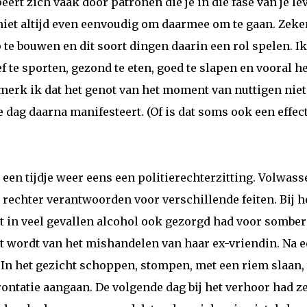
peert zich vaak door patronen die je in die fase van je le
 niet altijd even eenvoudig om daarmee om te gaan. Zeke
p te bouwen en dit soort dingen daarin een rol spelen. Ik
f te sporten, gezond te eten, goed te slapen en vooral h
 merk ik dat het genot van het moment van nuttigen niet
dag daarna manifesteert. (Of is dat soms ook een effec
en tijdje weer eens een politierechterzitting. Volwass
 rechter verantwoorden voor verschillende feiten. Bij h
t in veel gevallen alcohol ook gezorgd had voor somber
t wordt van het mishandelen van haar ex-vriendin. Na 
. In het gezicht schoppen, stompen, met een riem slaan, 
ontatie aangaan. De volgende dag bij het verhoor had z