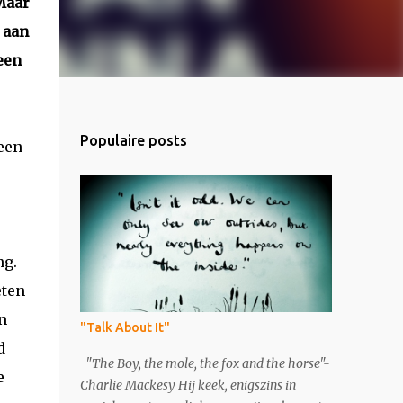
Maar
 aan
een
Populaire posts
 een
ng.
eten
n
"Talk About It"
d
"The Boy, the mole, the fox and the horse"-
e
Charlie Mackesy Hij keek, enigszins in