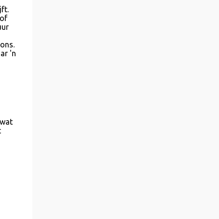
ft.
 of
uur
 ons.
ar 'n
s
 wat
t