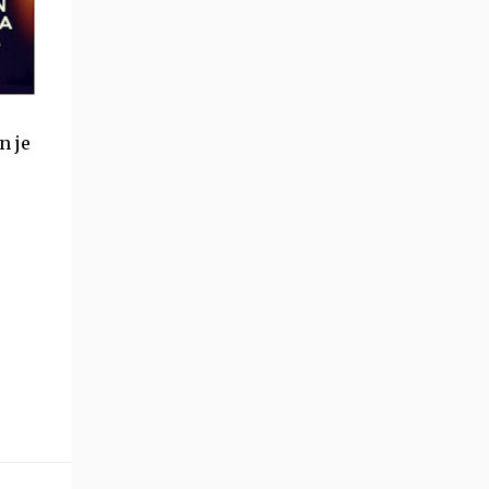
te verbeteren. YOPE staat voor Young
Perspectives, en is een organisatie die werkt
met jongeren en professionals in detentie en
gesloten jeugdhulp ontmoet. De mensen van
YOPE vormen een energieke beweging. De
Urban Arts & Sports Docenten brengen 24
n je
verschillende disciplines zoals theater,
filosofie, songwriting en voetbal met zich
mee. Samen met de Experts en Mentoren
zijn ze positieve rolmodellen voor jongeren
èn kritisch bondgenoot van het jeugdrecht-
en zorgsysteem (bron:
www.youngperspectives.org ). Denzel en A...