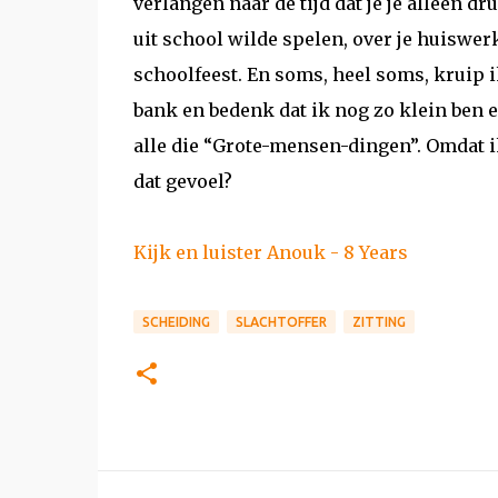
verlangen naar de tijd dat je je alleen d
uit school wilde spelen, over je huiswer
schoolfeest. En soms, heel soms, kruip ik
bank en bedenk dat ik nog zo klein ben 
alle die “Grote-mensen-dingen”. Omdat i
dat gevoel?
Kijk en luister Anouk - 8 Years
SCHEIDING
SLACHTOFFER
ZITTING