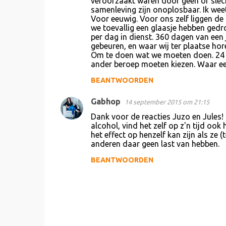
veroorzaakt waren door geen of slec
samenleving zijn onoplosbaar. Ik weet h
Voor eeuwig. Voor ons zelf liggen de 
we toevallig een glaasje hebben gedro
per dag in dienst. 360 dagen van een 
gebeuren, en waar wij ter plaatse hor
Om te doen wat we moeten doen. 24 u
ander beroep moeten kiezen. Waar ee
BEANTWOORDEN
Gabhop
14 september 2015 om 21:15
Dank voor de reacties Juzo en Jules!
alcohol, vind het zelf op z'n tijd o
het effect op henzelf kan zijn als ze (
anderen daar geen last van hebben.
BEANTWOORDEN