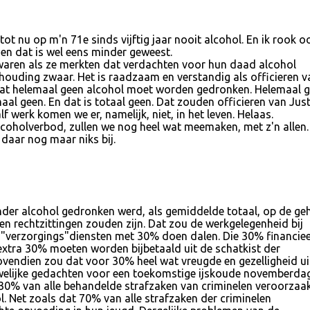
tot nu op m'n 71e sinds vijftig jaar nooit alcohol. En ik rook o
t en dat is wel eens minder geweest.
 waren als ze merkten dat verdachten voor hun daad alcohol
houding zwaar. Het is raadzaam en verstandig als officieren v
n dat helemaal geen alcohol moet worden gedronken. Helemaal 
aal geen. En dat is totaal geen. Dat zouden officieren van Just
f werk komen we er, namelijk, niet, in het leven. Helaas.
alcoholverbod, zullen we nog heel wat meemaken, met z'n allen.
s daar nog maar niks bij.
minder alcohol gedronken werd, als gemiddelde totaal, op de ge
en rechtzittingen zouden zijn. Dat zou de werkgelegenheid bij
"verzorgings"diensten met 30% doen dalen. Die 30% financiee
tra 30% moeten worden bijbetaald uit de schatkist der
Bovendien zou dat voor 30% heel wat vreugde en gezelligheid ui
elijke gedachten voor een toekomstige ijskoude novemberdag.
t 30% van alle behandelde strafzaken van criminelen veroorzaa
. Net zoals dat 70% van alle strafzaken der criminelen