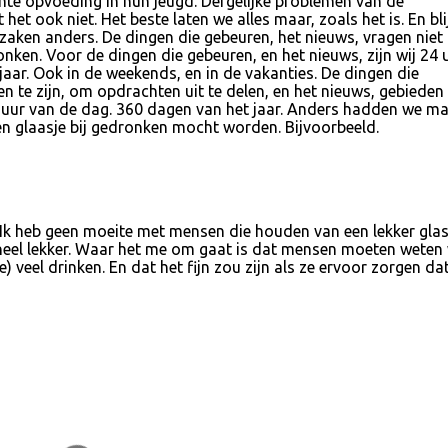
hte opvoeding in hun jeugd. Dergelijke problemen van de
et ook niet. Het beste laten we alles maar, zoals het is. En blij
zaken anders. De dingen die gebeuren, het nieuws, vragen niet
nken. Voor de dingen die gebeuren, en het nieuws, zijn wij 24 
jaar. Ook in de weekends, en in de vakanties. De dingen die
en te zijn, om opdrachten uit te delen, en het nieuws, gebieden
ur van de dag. 360 dagen van het jaar. Anders hadden we ma
n glaasje bij gedronken mocht worden. Bijvoorbeeld.
 Ik heb geen moeite met mensen die houden van een lekker gla
ok heel lekker. Waar het me om gaat is dat mensen moeten weten
te) veel drinken. En dat het fijn zou zijn als ze ervoor zorgen da