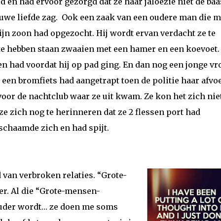
d en had ervoor gezorgd dat ze haar jaloezie niet de baa
uwe liefde zag.
Ook een zaak van een oudere man die me
ijn zoon had opgezocht. Hij wordt ervan verdacht ze te
te hebben staan zwaaien met een hamer en een koevoet. 
ken had voordat hij op pad ging. En dan nog een jonge vr
 een bromfiets had aangetrapt toen de politie haar afvo
oor de nachtclub waar ze uit kwam. Ze kon het zich nie
e zich nog te herinneren dat ze 2 flessen port had
schaamde zich en had spijt.
d van verbroken relaties. “Grote-
er. Al die “Grote-mensen-
ouder wordt… ze doen me soms