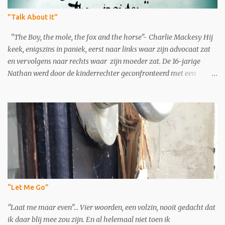
"Talk About It"
"The Boy, the mole, the fox and the horse"- Charlie Mackesy Hij
keek, enigszins in paniek, eerst naar links waar zijn advocaat zat
en vervolgens naar rechts waar zijn moeder zat. De 16-jarige
Nathan werd door de kinderrechter geconfronteerd met een
appbericht dat de politie in zijn telefoon had aangetroffen. "Ik heb
't weer verkloot en nu ben ik misschien zelfs kk hard de lul. Was
geen eens een vrouw maar ja een jongen van 16. En we hadden niet
eens een steekwapen. Maar we waren wel met ze 5en om die tijd
daar en we hebben zoiets gedaan. Ja niemand is gepakt behalve
Sem. Dus als hij me snitcht ben ik de lul anders niet. Maar vorige
keer heeft hij dat ook gedaan. We liepen naar een jongen toe die
was met een meid en we zeiden gwn van geef je tas". Het was me
onduidelijk of Nathan van zijn advocaat had gehoord dat dit in het
“Let Me Go”
dossier zat. Hij wist duidelijk niet hoe hij moest reageren hierop.
Nathan werd verdacht van het, samen met 3 andere jongens,
"Laat me maar even"... Vier woorden, een volzin, nooit gedacht dat
beroven van ...
ik daar blij mee zou zijn. En al helemaal niet toen ik