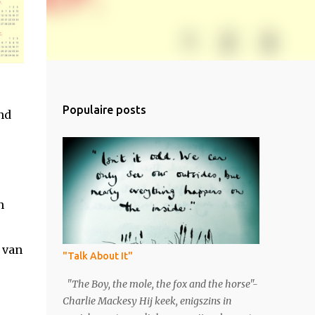
Populaire posts
nd
n
 van
"Talk About It"
"The Boy, the mole, the fox and the horse"-
Charlie Mackesy Hij keek, enigszins in