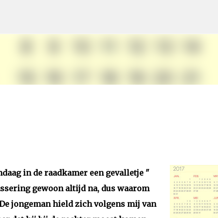
Doorgaan naar hoofdcontent
andaag in de raadkamer een gevalletje "
assering gewoon altijd na, dus waarom
. De jongeman hield zich volgens mij van