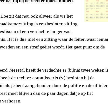
er dat hij bij de rechter moest komen.
 Hoe zit dat nou ook alweer als we het
aadkamerzitting is een besloten zitting
eslissen of een verdachte langer vast
is. Het is dus niet een zitting waar de feiten waar iema
orden en een straf geëist wordt. Het gaat puur om de
erd. Meestal heeft de verdachte er (bijna) twee weken i
heeft de rechter-commissaris (rc) besloten bij de
id als je bent aangehouden door de politie en de officier
arrest moet blijven dan de paar dagen dat je op het
e verhoren.