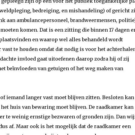
e gepleegd zijn op een voor het publiek toegankelijke pl
weldpleging, bedreiging, en mishandeling) of gericht z
enk aan ambulancepersoneel, brandweermensen, politie
 moeten komen. Dat is een zitting die binnen 17 dagen e
 plaatsvinden en waarop wel alles behandeld wordt
r vast te houden omdat dat nodig is voor het achterhale
rdachte invloed gaat uitoefenen daarop zodra hij of zij
 het beïnvloeden van getuigen of het weg maken van
 iemand langer vast moet blijven zitten. Besloten kan
 het huis van bewaring moet blijven. De raadkamer kan
er te weinig ernstige bezwaren of gronden zijn. Dan wi
 dus af. Maar ook is het mogelijk dat de raadkamer een